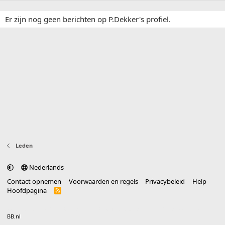
Er zijn nog geen berichten op P.Dekker's profiel.
Leden
Nederlands
Contact opnemen
Voorwaarden en regels
Privacybeleid
Help
Hoofdpagina
R
S
S
®
Community platform by XenForo
© 2010-2025 XenForo Ltd.
vertaald door
BB.nl