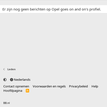
Er zijn nog geen berichten op Opel goes on and on's profiel.
Leden
Nederlands
Contact opnemen
Voorwaarden en regels
Privacybeleid
Help
Hoofdpagina
R
S
S
®
Community platform by XenForo
© 2010-2025 XenForo Ltd.
vertaald door
BB.nl