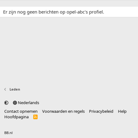
Er zijn nog geen berichten op opel-abc's profiel.
Leden
Nederlands
Contact opnemen
Voorwaarden en regels
Privacybeleid
Help
Hoofdpagina
R
S
S
®
Community platform by XenForo
© 2010-2025 XenForo Ltd.
vertaald door
BB.nl