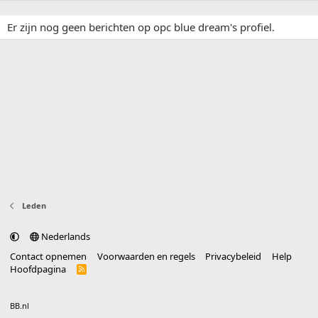
Er zijn nog geen berichten op opc blue dream's profiel.
Leden
Nederlands
Contact opnemen
Voorwaarden en regels
Privacybeleid
Help
Hoofdpagina
R
S
S
®
Community platform by XenForo
© 2010-2025 XenForo Ltd.
vertaald door
BB.nl