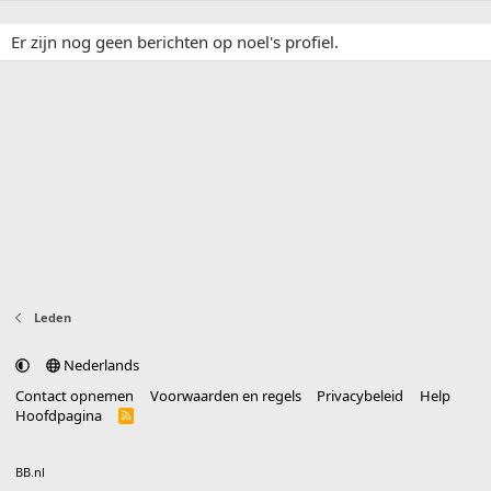
Er zijn nog geen berichten op noel's profiel.
Leden
Nederlands
Contact opnemen
Voorwaarden en regels
Privacybeleid
Help
Hoofdpagina
R
S
S
®
Community platform by XenForo
© 2010-2025 XenForo Ltd.
vertaald door
BB.nl