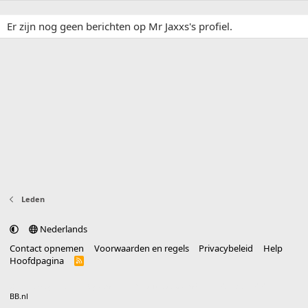
Er zijn nog geen berichten op Mr Jaxxs's profiel.
Leden
Nederlands
Contact opnemen
Voorwaarden en regels
Privacybeleid
Help
Hoofdpagina
R
S
S
®
Community platform by XenForo
© 2010-2025 XenForo Ltd.
vertaald door
BB.nl