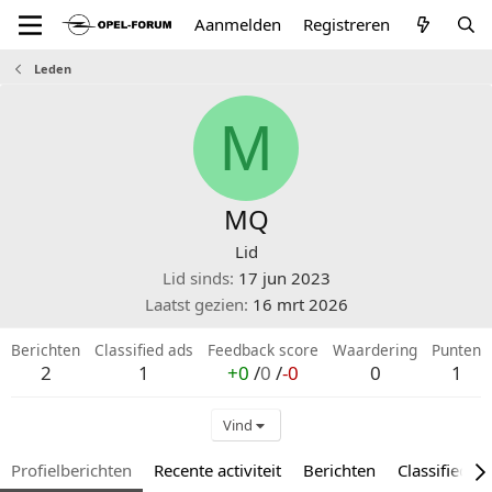
Aanmelden
Registreren
Leden
M
MQ
Lid
Lid sinds
17 jun 2023
Laatst gezien
16 mrt 2026
Berichten
Classified ads
Feedback score
Waardering
Punten
2
1
+0
/
0
/
-0
0
1
Vind
Profielberichten
Recente activiteit
Berichten
Classified a