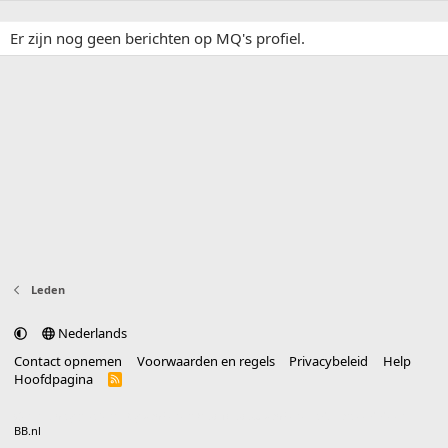
Er zijn nog geen berichten op MQ's profiel.
Leden
Nederlands
Contact opnemen
Voorwaarden en regels
Privacybeleid
Help
Hoofdpagina
R
S
S
®
Community platform by XenForo
© 2010-2025 XenForo Ltd.
vertaald door
BB.nl