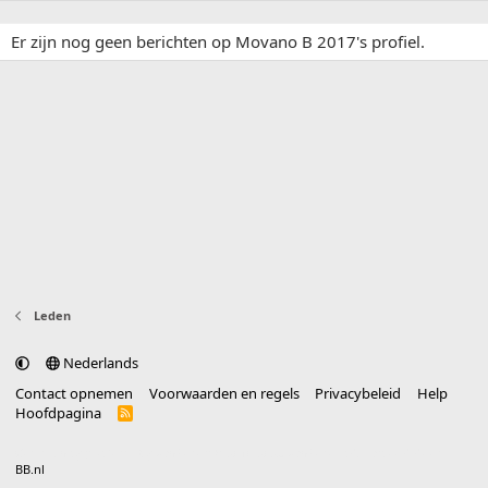
Er zijn nog geen berichten op Movano B 2017's profiel.
Leden
Nederlands
Contact opnemen
Voorwaarden en regels
Privacybeleid
Help
Hoofdpagina
R
S
S
®
Community platform by XenForo
© 2010-2025 XenForo Ltd.
vertaald door
BB.nl