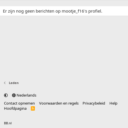
Er zijn nog geen berichten op mootje_f16's profiel.
Leden
Nederlands
Contact opnemen
Voorwaarden en regels
Privacybeleid
Help
Hoofdpagina
R
S
S
®
Community platform by XenForo
© 2010-2025 XenForo Ltd.
vertaald door
BB.nl