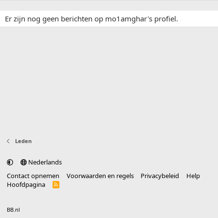
Er zijn nog geen berichten op mo1amghar's profiel.
Leden
Nederlands
Contact opnemen
Voorwaarden en regels
Privacybeleid
Help
Hoofdpagina
R
S
S
®
Community platform by XenForo
© 2010-2025 XenForo Ltd.
vertaald door
BB.nl