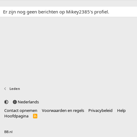
Er zijn nog geen berichten op Mikey2385's profiel.
Leden
Nederlands
Contact opnemen
Voorwaarden en regels
Privacybeleid
Help
Hoofdpagina
R
S
S
®
Community platform by XenForo
© 2010-2025 XenForo Ltd.
vertaald door
BB.nl