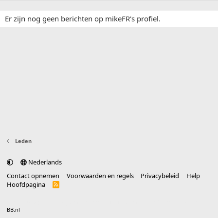
Er zijn nog geen berichten op mikeFR's profiel.
Leden
Nederlands
Contact opnemen
Voorwaarden en regels
Privacybeleid
Help
Hoofdpagina
R
S
S
®
Community platform by XenForo
© 2010-2025 XenForo Ltd.
vertaald door
BB.nl