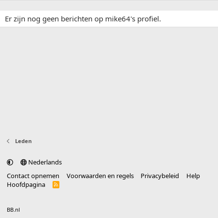
Er zijn nog geen berichten op mike64's profiel.
Leden
Nederlands
Contact opnemen
Voorwaarden en regels
Privacybeleid
Help
Hoofdpagina
R
S
S
®
Community platform by XenForo
© 2010-2025 XenForo Ltd.
vertaald door
BB.nl