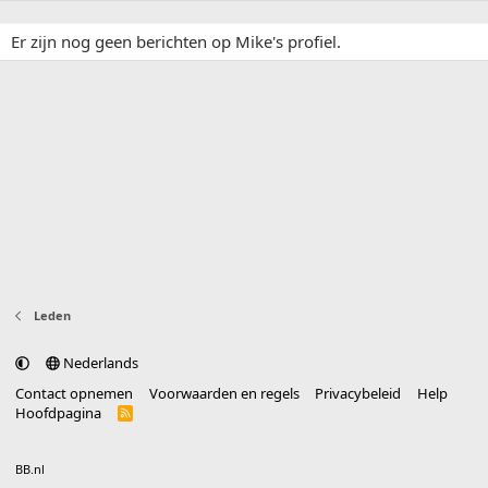
Er zijn nog geen berichten op Mike's profiel.
Leden
Nederlands
Contact opnemen
Voorwaarden en regels
Privacybeleid
Help
Hoofdpagina
R
S
S
®
Community platform by XenForo
© 2010-2025 XenForo Ltd.
vertaald door
BB.nl