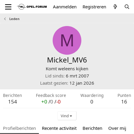
Aanmelden
Registreren
Leden
M
Mickel_MV6
Komt weleens kijken
Lid sinds
6 mrt 2007
Laatst gezien
12 jan 2026
Berichten
Feedback score
Waardering
Punten
154
+0
/
0
/
-0
0
16
Vind
Profielberichten
Recente activiteit
Berichten
Over mij