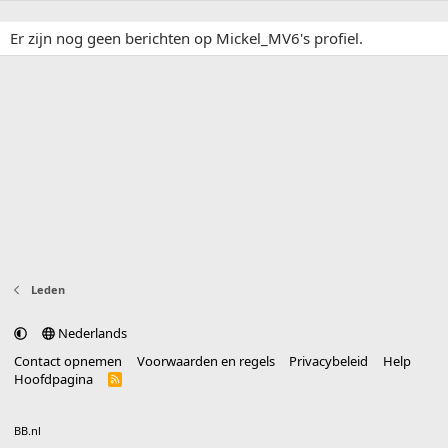
Er zijn nog geen berichten op Mickel_MV6's profiel.
Leden
Nederlands
Contact opnemen
Voorwaarden en regels
Privacybeleid
Help
Hoofdpagina
R
S
S
®
Community platform by XenForo
© 2010-2025 XenForo Ltd.
vertaald door
BB.nl