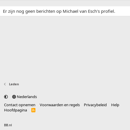
Er zijn nog geen berichten op Michael van Esch's profiel.
Leden
Nederlands
Contact opnemen
Voorwaarden en regels
Privacybeleid
Help
Hoofdpagina
R
S
S
®
Community platform by XenForo
© 2010-2025 XenForo Ltd.
vertaald door
BB.nl