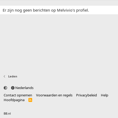
Er zijn nog geen berichten op Melvivio's profiel.
Leden
Nederlands
Contact opnemen
Voorwaarden en regels
Privacybeleid
Help
Hoofdpagina
R
S
S
®
Community platform by XenForo
© 2010-2025 XenForo Ltd.
vertaald door
BB.nl