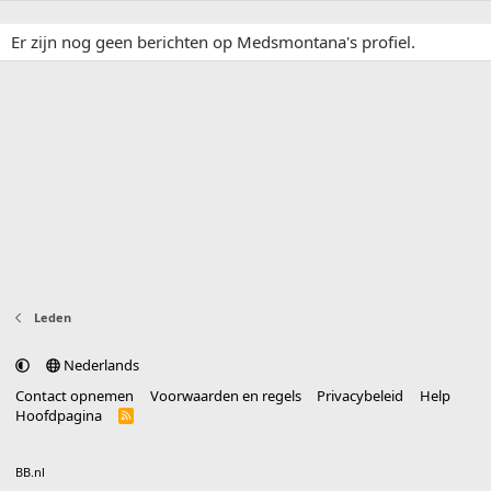
Er zijn nog geen berichten op Medsmontana's profiel.
Leden
Nederlands
Contact opnemen
Voorwaarden en regels
Privacybeleid
Help
Hoofdpagina
R
S
S
®
Community platform by XenForo
© 2010-2025 XenForo Ltd.
vertaald door
BB.nl