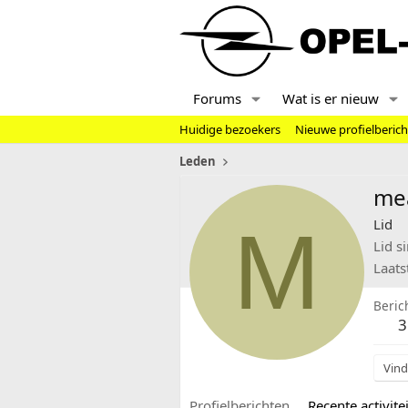
Forums
Wat is er nieuw
Huidige bezoekers
Nieuwe profielberic
Leden
me
M
Lid
Lid s
Laats
Beric
3
Vind
Profielberichten
Recente activitei