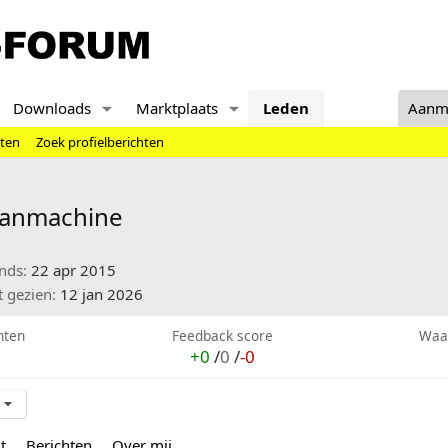
Downloads
Marktplaats
Leden
Aanm
hten
Zoek profielberichten
anmachine
inds
22 apr 2015
t gezien
12 jan 2026
hten
Feedback score
Waa
+0
/
0
/
-0
t
Berichten
Over mij