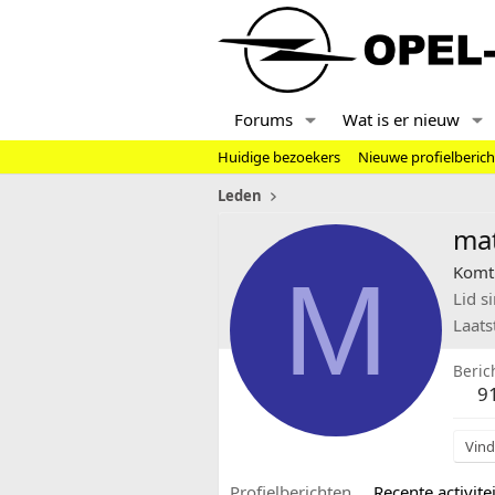
Forums
Wat is er nieuw
Huidige bezoekers
Nieuwe profielberic
Leden
ma
M
Komt 
Lid s
Laats
Beric
9
Vind
Profielberichten
Recente activitei