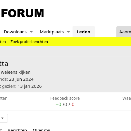
Downloads
Marktplaats
Leden
Aanm
hten
Zoek profielberichten
tta
weleens kijken
inds
23 jun 2024
t gezien
13 jan 2026
hten
Feedback score
Waa
1
+0
/
0
/
-0
t
Berichten
Over mij