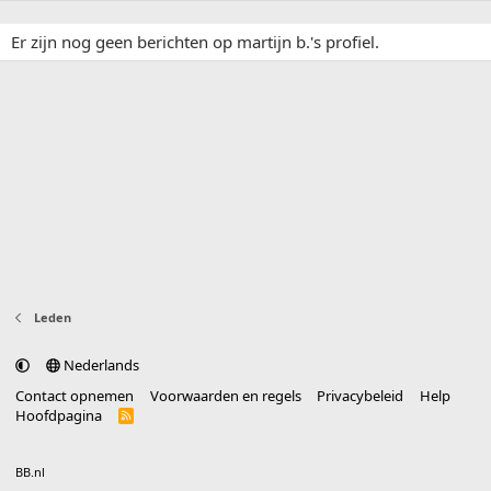
Er zijn nog geen berichten op martijn b.'s profiel.
Leden
Nederlands
Contact opnemen
Voorwaarden en regels
Privacybeleid
Help
Hoofdpagina
R
S
S
®
Community platform by XenForo
© 2010-2025 XenForo Ltd.
vertaald door
BB.nl