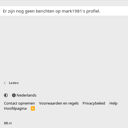
Er zijn nog geen berichten op mark1981's profiel.
Leden
Nederlands
Contact opnemen
Voorwaarden en regels
Privacybeleid
Help
Hoofdpagina
R
S
S
®
Community platform by XenForo
© 2010-2025 XenForo Ltd.
vertaald door
BB.nl