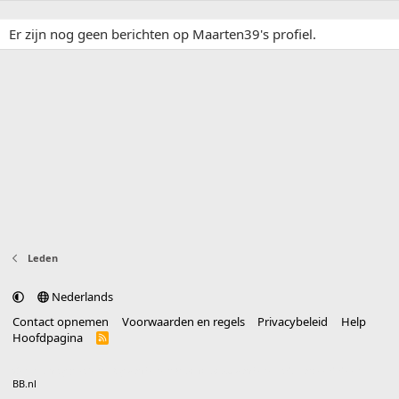
Er zijn nog geen berichten op Maarten39's profiel.
Leden
Nederlands
Contact opnemen
Voorwaarden en regels
Privacybeleid
Help
Hoofdpagina
R
S
S
®
Community platform by XenForo
© 2010-2025 XenForo Ltd.
vertaald door
BB.nl