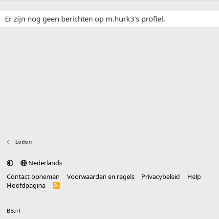
Er zijn nog geen berichten op m.hurk3's profiel.
Leden
Nederlands
Contact opnemen
Voorwaarden en regels
Privacybeleid
Help
Hoofdpagina
R
S
S
®
Community platform by XenForo
© 2010-2025 XenForo Ltd.
vertaald door
BB.nl