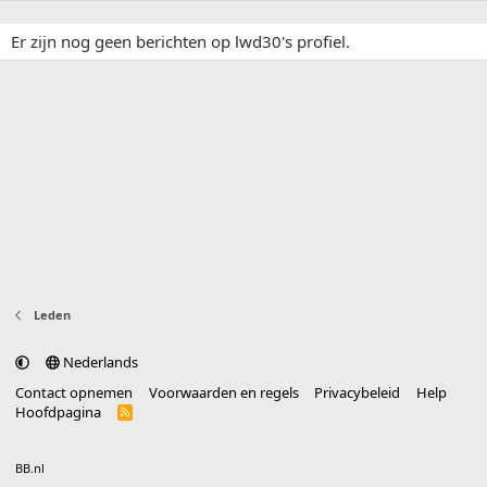
Er zijn nog geen berichten op lwd30's profiel.
Leden
Nederlands
Contact opnemen
Voorwaarden en regels
Privacybeleid
Help
Hoofdpagina
R
S
S
®
Community platform by XenForo
© 2010-2025 XenForo Ltd.
vertaald door
BB.nl