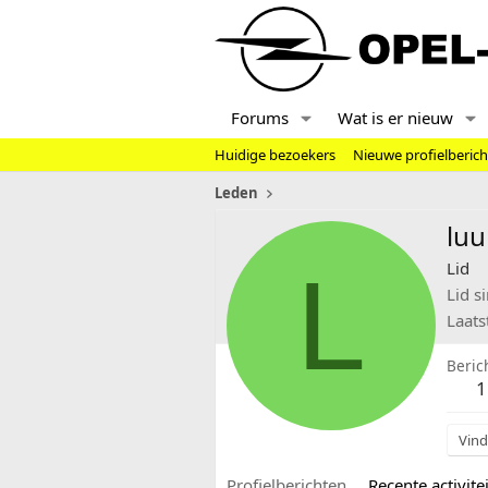
Forums
Wat is er nieuw
Huidige bezoekers
Nieuwe profielberic
Leden
lu
L
Lid
Lid s
Laats
Beric
1
Vind
Profielberichten
Recente activitei