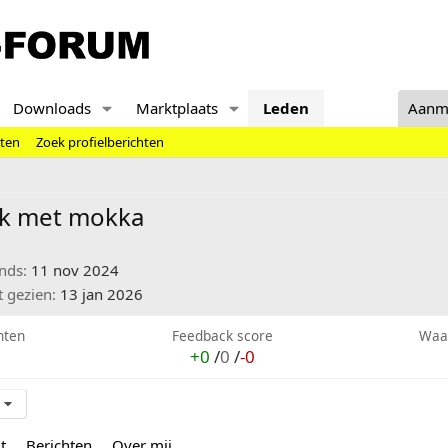
Downloads
Marktplaats
Leden
Aanm
hten
Zoek profielberichten
uk met mokka
inds
11 nov 2024
t gezien
13 jan 2026
hten
Feedback score
Waa
+0
/
0
/
-0
t
Berichten
Over mij