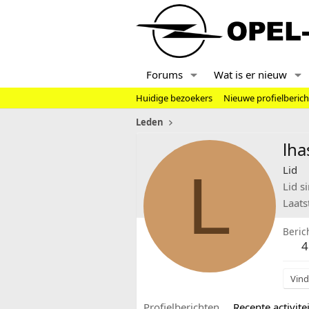
Forums
Wat is er nieuw
Huidige bezoekers
Nieuwe profielberic
Leden
lha
L
Lid
Lid s
Laats
Beric
4
Vind
Profielberichten
Recente activitei