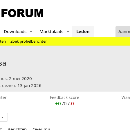
Downloads
Marktplaats
Leden
Aanm
hten
Zoek profielberichten
sa
inds
2 mei 2020
t gezien
13 jan 2026
hten
Feedback score
Waa
+0
/
0
/
-0
t
Berichten
Over mij