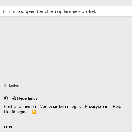
Er zijn nog geen berichten op lampie's profiel.
Leden
Nederlands
Contact opnemen
Voorwaarden en regels
Privacybeleid
Help
Hoofdpagina
R
S
S
®
Community platform by XenForo
© 2010-2025 XenForo Ltd.
vertaald door
BB.nl