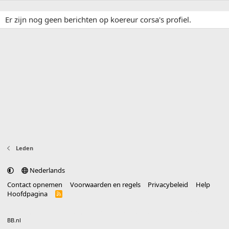
Er zijn nog geen berichten op koereur corsa's profiel.
Leden
Nederlands
Contact opnemen
Voorwaarden en regels
Privacybeleid
Help
Hoofdpagina
R
S
S
®
Community platform by XenForo
© 2010-2025 XenForo Ltd.
vertaald door
BB.nl