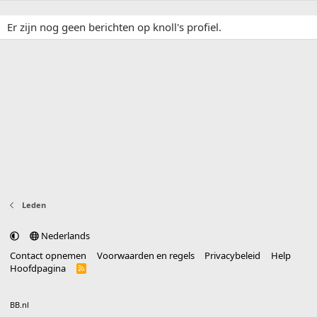
Er zijn nog geen berichten op knoll's profiel.
Leden
Nederlands
Contact opnemen
Voorwaarden en regels
Privacybeleid
Help
Hoofdpagina
R
S
S
®
Community platform by XenForo
© 2010-2025 XenForo Ltd.
vertaald door
BB.nl