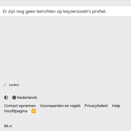
Er zijn nog geen berichten op keysersozeh's profiel.
Leden
Nederlands
Contact opnemen
Voorwaarden en regels
Privacybeleid
Help
Hoofdpagina
R
S
S
®
Community platform by XenForo
© 2010-2025 XenForo Ltd.
vertaald door
BB.nl