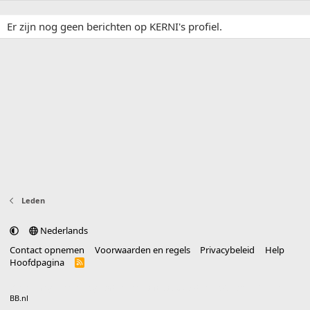
Er zijn nog geen berichten op KERNI's profiel.
Leden
Nederlands
Contact opnemen
Voorwaarden en regels
Privacybeleid
Help
Hoofdpagina
R
S
S
®
Community platform by XenForo
© 2010-2025 XenForo Ltd.
vertaald door
BB.nl