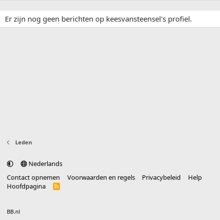
Er zijn nog geen berichten op keesvansteensel's profiel.
Leden
Nederlands
Contact opnemen
Voorwaarden en regels
Privacybeleid
Help
Hoofdpagina
R
S
S
®
Community platform by XenForo
© 2010-2025 XenForo Ltd.
vertaald door
BB.nl