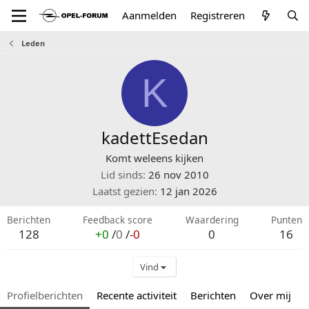
Aanmelden
Registreren
Leden
K
kadettEsedan
Komt weleens kijken
Lid sinds
26 nov 2010
Laatst gezien
12 jan 2026
Berichten
Feedback score
Waardering
Punten
128
+0
/
0
/
-0
0
16
Vind
Profielberichten
Recente activiteit
Berichten
Over mij