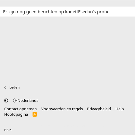
Er zijn nog geen berichten op kadettEsedan's profiel.
Leden
Nederlands
Contact opnemen
Voorwaarden en regels
Privacybeleid
Help
Hoofdpagina
R
S
S
®
Community platform by XenForo
© 2010-2025 XenForo Ltd.
vertaald door
BB.nl