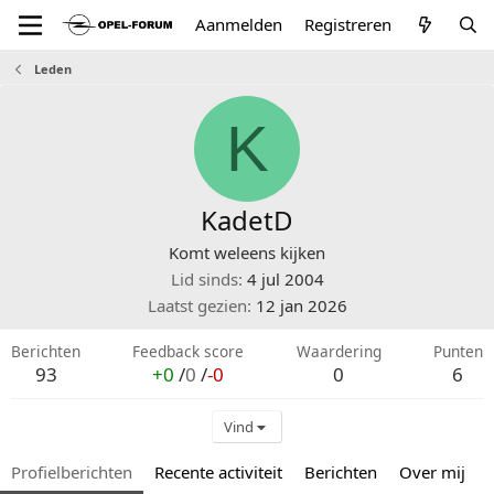
Aanmelden
Registreren
Leden
K
KadetD
Komt weleens kijken
Lid sinds
4 jul 2004
Laatst gezien
12 jan 2026
Berichten
Feedback score
Waardering
Punten
93
+0
/
0
/
-0
0
6
Vind
Profielberichten
Recente activiteit
Berichten
Over mij