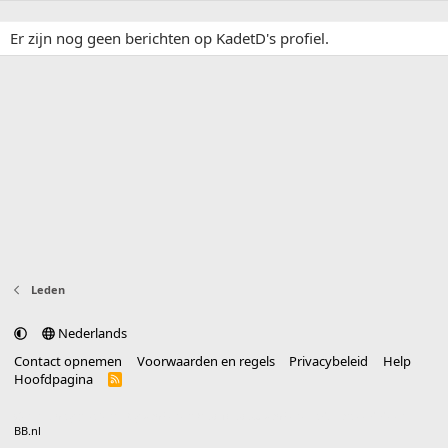
Er zijn nog geen berichten op KadetD's profiel.
Leden
Nederlands
Contact opnemen
Voorwaarden en regels
Privacybeleid
Help
Hoofdpagina
R
S
S
®
Community platform by XenForo
© 2010-2025 XenForo Ltd.
vertaald door
BB.nl