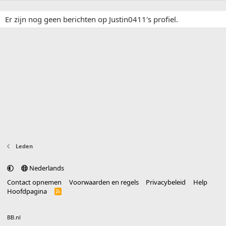
Er zijn nog geen berichten op Justin0411's profiel.
Leden
Nederlands
Contact opnemen
Voorwaarden en regels
Privacybeleid
Help
Hoofdpagina
R
S
S
®
Community platform by XenForo
© 2010-2025 XenForo Ltd.
vertaald door
BB.nl