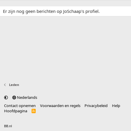
Er zijn nog geen berichten op JoSchaap's profiel.
Leden
Nederlands
Contact opnemen
Voorwaarden en regels
Privacybeleid
Help
Hoofdpagina
R
S
S
®
Community platform by XenForo
© 2010-2025 XenForo Ltd.
vertaald door
BB.nl