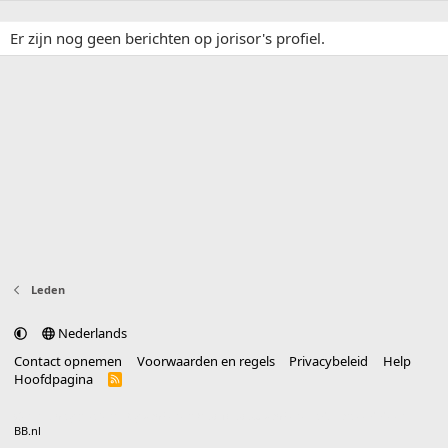
Er zijn nog geen berichten op jorisor's profiel.
Leden
Nederlands
Contact opnemen
Voorwaarden en regels
Privacybeleid
Help
Hoofdpagina
R
S
S
®
Community platform by XenForo
© 2010-2025 XenForo Ltd.
vertaald door
BB.nl