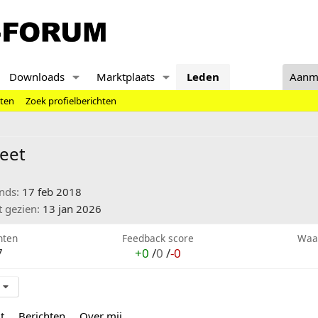
Downloads
Marktplaats
Leden
Aanm
hten
Zoek profielberichten
eet
inds
17 feb 2018
t gezien
13 jan 2026
hten
Feedback score
Waa
7
+0
/
0
/
-0
t
Berichten
Over mij