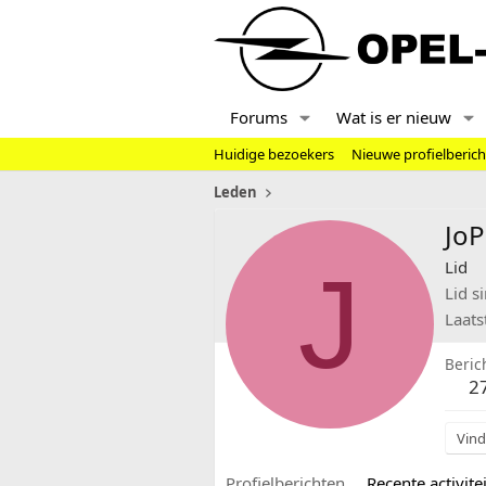
Forums
Wat is er nieuw
Huidige bezoekers
Nieuwe profielberic
Leden
JoP
J
Lid
Lid s
Laats
Beric
2
Vind
Profielberichten
Recente activitei