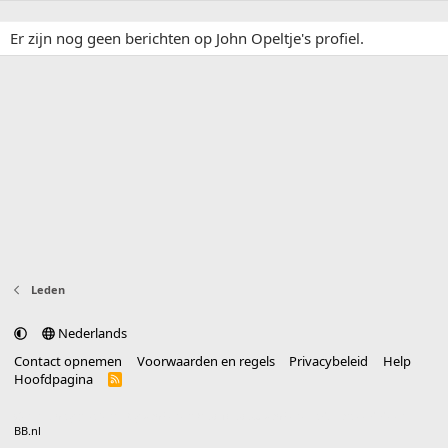
Er zijn nog geen berichten op John Opeltje's profiel.
Leden
Nederlands
Contact opnemen
Voorwaarden en regels
Privacybeleid
Help
Hoofdpagina
R
S
S
®
Community platform by XenForo
© 2010-2025 XenForo Ltd.
vertaald door
BB.nl