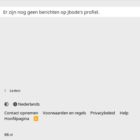
Er zijn nog geen berichten op Jbode's profiel.
Leden
Nederlands
Contact opnemen
Voorwaarden en regels
Privacybeleid
Help
Hoofdpagina
R
S
S
®
Community platform by XenForo
© 2010-2025 XenForo Ltd.
vertaald door
BB.nl