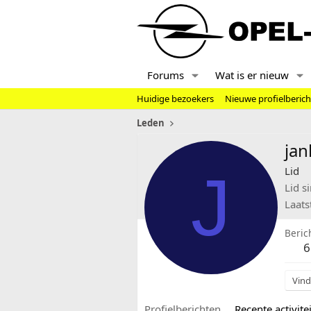
Forums
Wat is er nieuw
Huidige bezoekers
Nieuwe profielberic
Leden
jan
J
Lid
Lid s
Laats
Beric
6
Vind
Profielberichten
Recente activitei