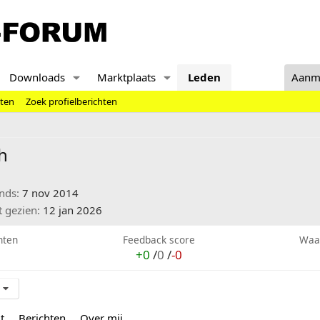
Downloads
Marktplaats
Leden
Aanm
hten
Zoek profielberichten
h
inds
7 nov 2014
t gezien
12 jan 2026
hten
Feedback score
Waa
+0
/
0
/
-0
t
Berichten
Over mij