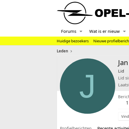
Forums
Wat is er nieuw
Huidige bezoekers
Nieuwe profielberic
Leden
Jan
J
Lid
Lid s
Laats
Beric
1
Vind
Profielberichten
Recente activitei