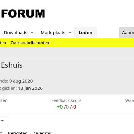
Downloads
Marktplaats
Leden
Aanm
hten
Zoek profielberichten
 Eshuis
inds
9 aug 2020
t gezien
13 jan 2026
hten
Feedback score
Waa
+0
/
0
/
-0
t
Berichten
Over mij