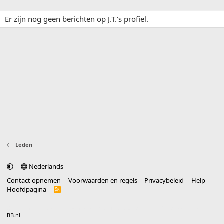
Er zijn nog geen berichten op J.T.'s profiel.
Leden
Nederlands
Contact opnemen
Voorwaarden en regels
Privacybeleid
Help
Hoofdpagina
R
S
S
®
Community platform by XenForo
© 2010-2025 XenForo Ltd.
vertaald door
BB.nl