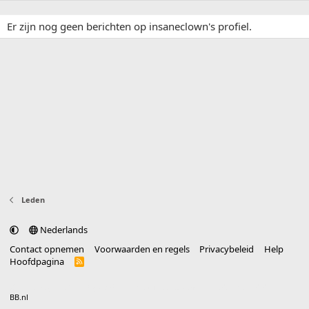
Er zijn nog geen berichten op insaneclown's profiel.
Leden
Nederlands
Contact opnemen
Voorwaarden en regels
Privacybeleid
Help
Hoofdpagina
R
S
S
®
Community platform by XenForo
© 2010-2025 XenForo Ltd.
vertaald door
BB.nl