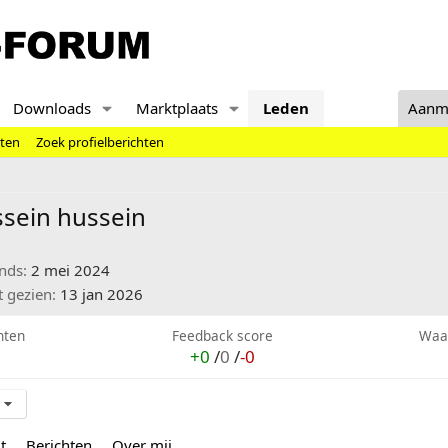
Downloads
Marktplaats
Leden
Aanm
hten
Zoek profielberichten
sein hussein
inds
2 mei 2024
t gezien
13 jan 2026
hten
Feedback score
Waa
+0
/
0
/
-0
t
Berichten
Over mij