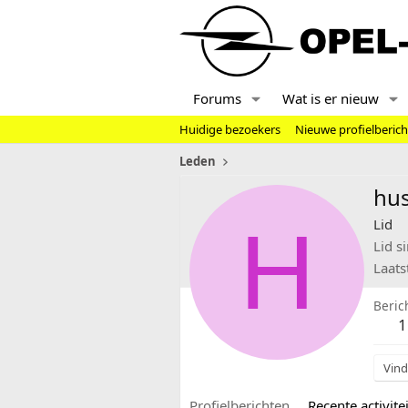
Forums
Wat is er nieuw
Huidige bezoekers
Nieuwe profielberic
Leden
hus
H
Lid
Lid s
Laats
Beric
1
Vind
Profielberichten
Recente activitei