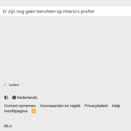
Er zijn nog geen berichten op Hilario's profiel.
Leden
Nederlands
Contact opnemen
Voorwaarden en regels
Privacybeleid
Help
Hoofdpagina
R
S
S
®
Community platform by XenForo
© 2010-2025 XenForo Ltd.
vertaald door
BB.nl