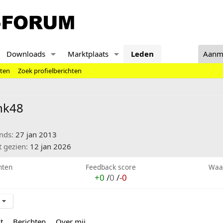
Downloads
Marktplaats
Leden
Aanm
hten
Zoek profielberichten
nk48
inds
27 jan 2013
t gezien
12 jan 2026
hten
Feedback score
Waa
+0
/
0
/
-0
t
Berichten
Over mij