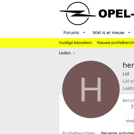
Forums
Wat is er nieuw
Huidige bezoekers
Nieuwe profielberic
Leden
he
H
Lid
Lid s
Laats
Beric
7
Vind
Profielberichten
Recente activitei