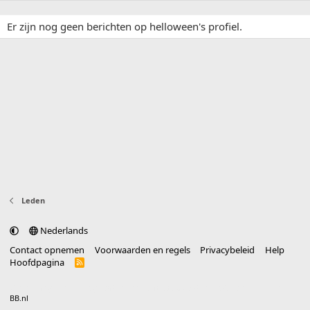
Er zijn nog geen berichten op helloween's profiel.
Leden
Nederlands
Contact opnemen
Voorwaarden en regels
Privacybeleid
Help
Hoofdpagina
R
S
S
®
Community platform by XenForo
© 2010-2025 XenForo Ltd.
vertaald door
BB.nl