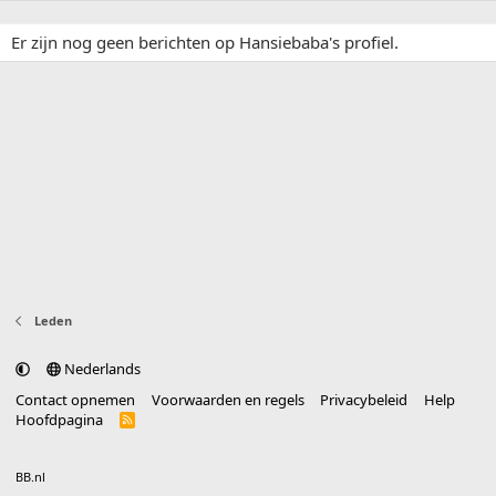
Er zijn nog geen berichten op Hansiebaba's profiel.
Leden
Nederlands
Contact opnemen
Voorwaarden en regels
Privacybeleid
Help
Hoofdpagina
R
S
S
®
Community platform by XenForo
© 2010-2025 XenForo Ltd.
vertaald door
BB.nl